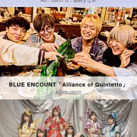
AD：2BOY D：鵜飼まなみ
BLUE ENCOUNT「Alliance of Quintetto」
AD+D:2BOY