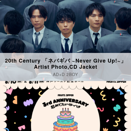
20th Century 「ネバギバ ~Never Give Up!~」
Artist Photo,CD Jacket
AD+D 2BOY