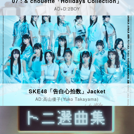
07 : & chouette「Holidays Collection」
AD+D:2BOY
SKE48「告白心拍数」Jacket
AD:高山優子(Yuko Takayama)