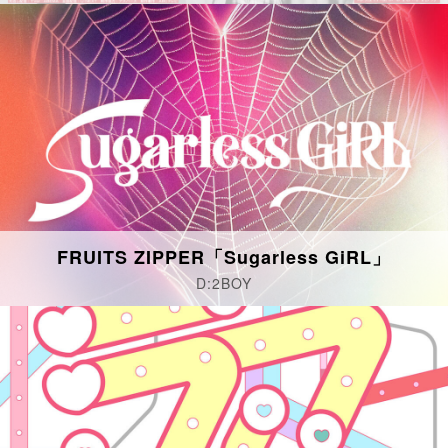
FRUITS ZIPPER「Sugarless GiRL」
D:2BOY