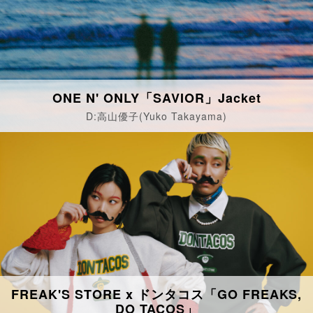
ONE N' ONLY「SAVIOR」Jacket
D:高山優子(Yuko Takayama)
FREAK'S STORE x ドンタコス「GO FREAKS,
DO TACOS」