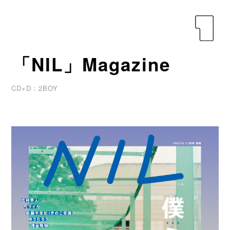
yen
「NIL」Magazine
CD+D：2BOY