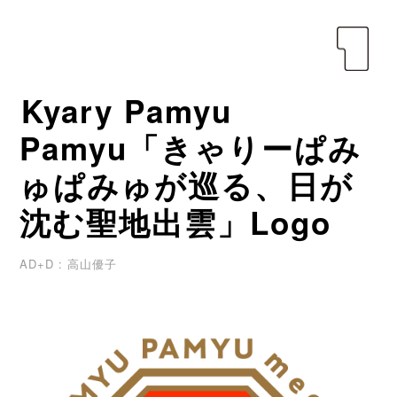
yen
Kyary Pamyu
Pamyu「きゃりーぱみ
ゅぱみゅが巡る、日が
沈む聖地出雲」Logo
AD+D : 高山優子