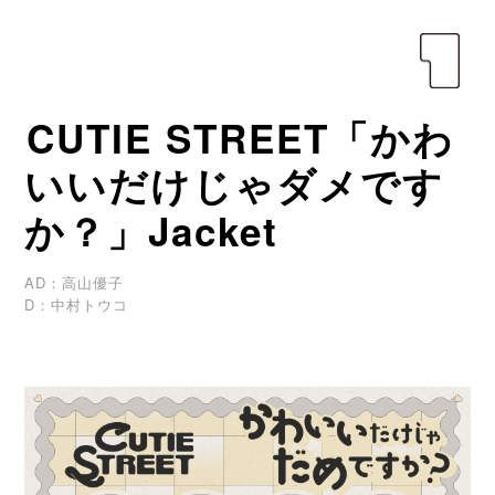
yen
CUTIE STREET「かわ
いいだけじゃダメです
か？」Jacket
AD：高山優子
D：中村トウコ