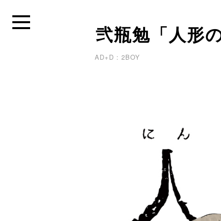
弐瓶勉「人形の
AD+D : 2BOY