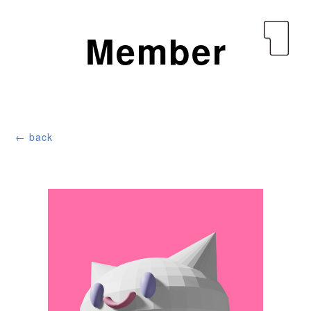
yen
Member
← back